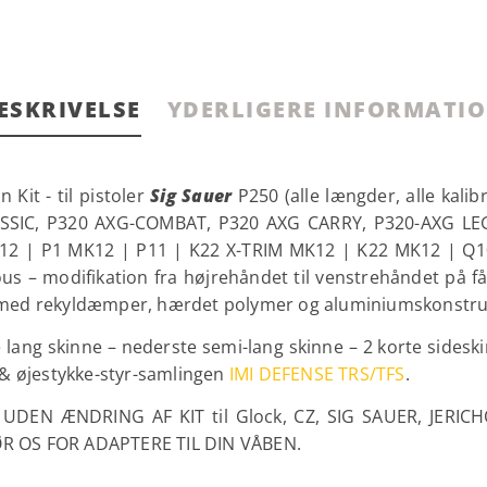
ESKRIVELSE
YDERLIGERE INFORMATI
Kit - til pistoler
Sig Sauer
P250 (alle længder, alle kalibr
LASSIC, P320 AXG-COMBAT, P320 AXG CARRY, P320-AXG 
12 | P1 MK12 | P11 | K22 X-TRIM MK12 | K22 MK12 | Q1
s – modifikation fra højrehåndet til venstrehåndet på f
 med rekyldæmper, hærdet polymer og aluminiumskonstru
 lang skinne – nederste semi-lang skinne – 2 korte sidesk
& øjestykke-styr-samlingen
IMI DEFENSE TRS/TFS
.
ng UDEN ÆNDRING AF KIT til Glock, CZ, SIG SAUER, JERICH
 HØR OS FOR ADAPTERE TIL DIN VÅBEN.