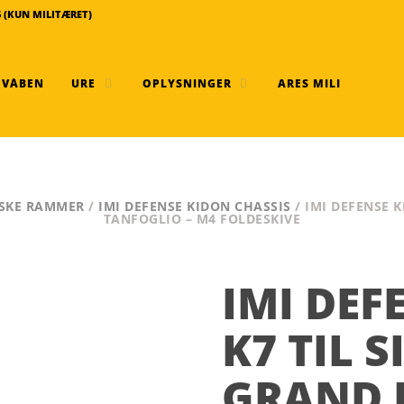
6 (KUN MILITÆRET)
 VÅBEN
URE
OPLYSNINGER
ARES MILI
ISKE RAMMER
/
IMI DEFENSE KIDON CHASSIS
/ IMI DEFENSE 
TANFOGLIO – M4 FOLDESKIVE
IMI DEF
K7 TIL S
GRAND 