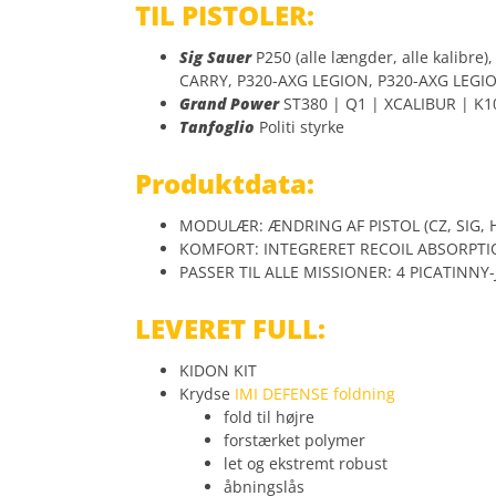
TIL PISTOLER:
Sig Sauer
P250 (alle længder, alle kalibre
CARRY, P320-AXG LEGION, P320-AXG LEG
Grand Power
ST380 | Q1 | XCALIBUR | K1
Tanfoglio
Politi styrke
Produktdata:
MODULÆR: ÆNDRING AF PISTOL (CZ, SIG, H
KOMFORT: INTEGRERET RECOIL ABSORPTI
PASSER TIL ALLE MISSIONER: 4 PICATINNY-
LEVERET FULL:
KIDON KIT
Krydse
IMI DEFENSE foldning
fold til højre
forstærket polymer
let og ekstremt robust
åbningslås