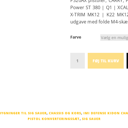
P320AX pistoler, CARRY,
Power ST 380 | Q1 | XCA
X-TRIM MK12 | K22 MK12 
udgave med folde M4-skæf
Farve
Vælg en muli
Antal
FØJ TIL KURV
YGNINGER TIL SIG SAUER
,
CHASSIS OG KORS
,
IMI DEFENSE KIDON CHA
PISTOL KONVERTERINGSSÆT
,
SIG SAUER