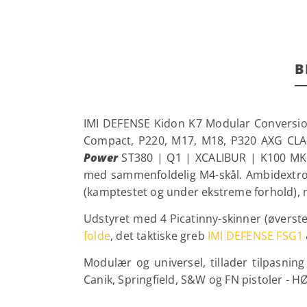
B
IMI DEFENSE Kidon K7 Modular Conversion 
Compact, P220, M17, M18, P320 AXG C
Power
ST380 | Q1 | XCALIBUR | K100 MK
med sammenfoldelig M4-skål. Ambidextrou
(kamptestet og under ekstreme forhold),
Udstyret med 4 Picatinny-skinner (øverste
folde
, det taktiske greb
IMI DEFENSE FSG1
Modulær og universel, tillader tilpasni
Canik, Springfield, S&W og FN pistoler -