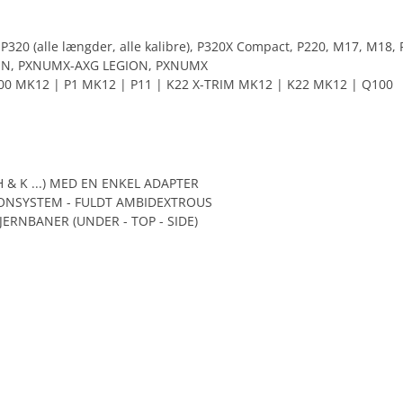
), P320 (alle længder, alle kalibre), P320X Compact, P220, M17, M
ION, PXNUMX-AXG LEGION, PXNUMX
00 MK12 | P1 MK12 | P11 | K22 X-TRIM MK12 | K22 MK12 | Q100
 & K ...) MED EN ENKEL ADAPTER
ONSYSTEM - FULDT AMBIDEXTROUS
JERNBANER (UNDER - TOP - SIDE)