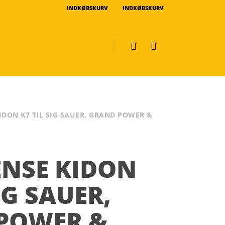
INDKØBSKURV
INDKØBSKURV
KIDON K7 TIL SIG SAUER, GRAND POWER &
ENSE KIDON
IG SAUER,
POWER &