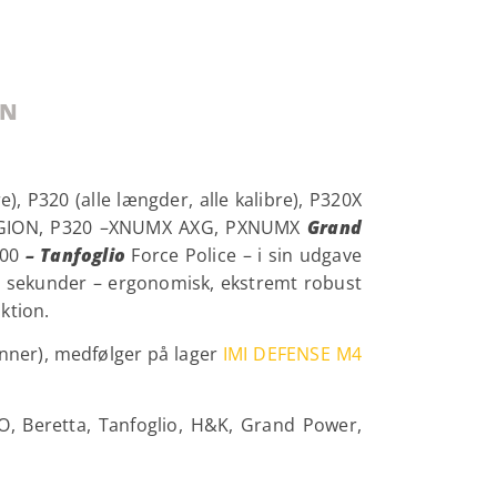
ON
e), P320 (alle længder, alle kalibre), P320X
LEGION, P320 –XNUMX AXG, PXNUMX
Grand
00
– Tanfoglio
Force Police – i sin udgave
å sekunder – ergonomisk, ekstremt robust
ktion.
inner), medfølger på lager
IMI DEFENSE M4
O, Beretta, Tanfoglio, H&K, Grand Power,