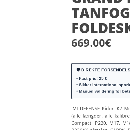
TANFOG
FOLDES
669.00
€
🛡️ DIREKTE FORSENDELSE
• Fast pris: 25 €
• Sikker international spor
• Manuel validering før bet
IMI DEFENSE Kidon K7 Mod
(alle længder, alle kalibr
Compact, P220, M17, M1