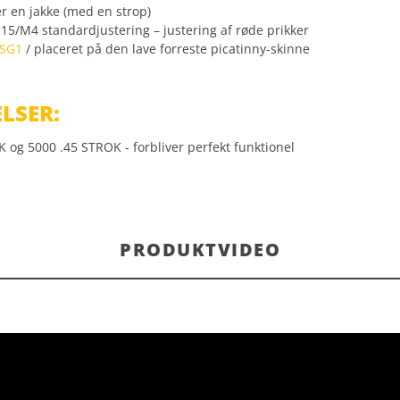
der en jakke (med en strop)
15/M4 standardjustering – justering af røde prikker
FSG1
/ placeret på den lave forreste picatinny-skinne
ELSER:
og 5000 .45 STROK - forbliver perfekt funktionel
PRODUKTVIDEO