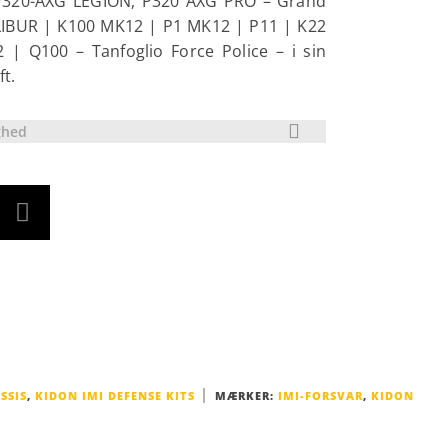
 P320-AXG LEGION, P320 AXG PRO – Grand
LIBUR | K100 MK12 | P1 MK12 | P11 | K22
| Q100 – Tanfoglio Force Police – i sin
t.
ghed
SSIS
,
KIDON IMI DEFENSE KITS
MÆRKER:
IMI-FORSVAR
,
KIDON