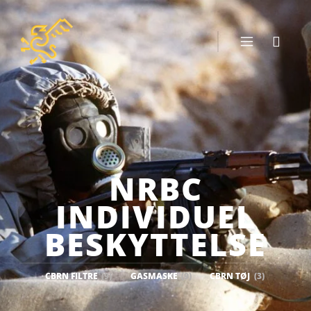
NRBC
INDIVIDUEL
BESKYTTELSE
CBRN FILTRE
(9)
GASMASKE
(9)
CBRN TØJ
(3)