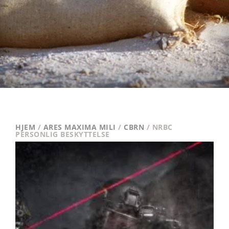
HJEM
/
ARES MAXIMA MILI
/
CBRN
/ NRBC
PERSONLIG BESKYTTELSE