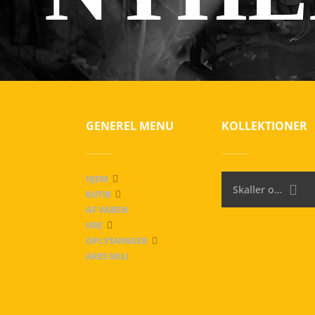
GENEREL MENU
KOLLEKTIONER
HJEM
Skaller og raketter
BUTIK
AF VÅBEN
URE
OPLYSNINGER
ARES MILI