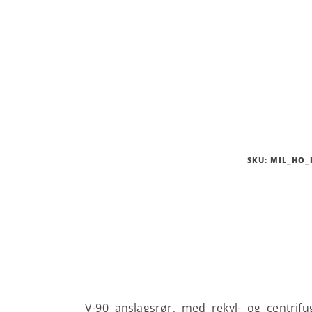
SKU:
MIL_HO_
V-90 anslagsrør, med rekyl- og centrifug