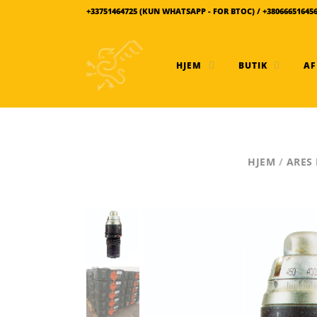
+33751464725 (KUN WHATSAPP - FOR BTOC) / +38066651645
HJEM
BUTIK
AF
HJEM
/
ARES