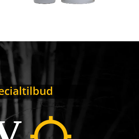
122 MM HE FULD
OPLADNINGSSKAL
(TIL D-30 & 2S1)
cialtilbud
V