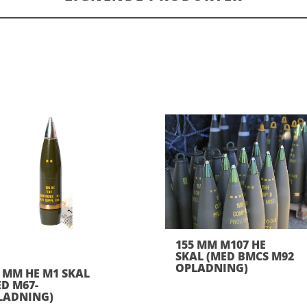
155 MM M107 HE
SKAL (MED BMCS M92
OPLADNING)
5 MM HE M1 SKAL
ED M67-
LADNING)