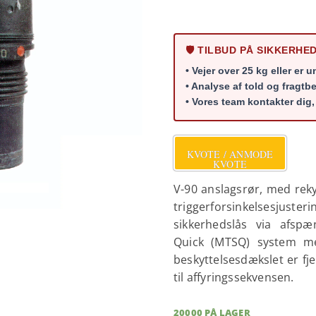
🛡️ TILBUD PÅ SIKKERH
• Vejer over 25 kg eller er 
• Analyse af told og fragtb
• Vores team kontakter dig, 
KVOTE / ANMODE
KVOTE
V-90 anslagsrør, med reky
triggerforsinkelsesjuster
sikkerhedslås via afsp
Quick (MTSQ) system med
beskyttelsesdækslet er fjer
til affyringssekvensen.
20000 PÅ LAGER