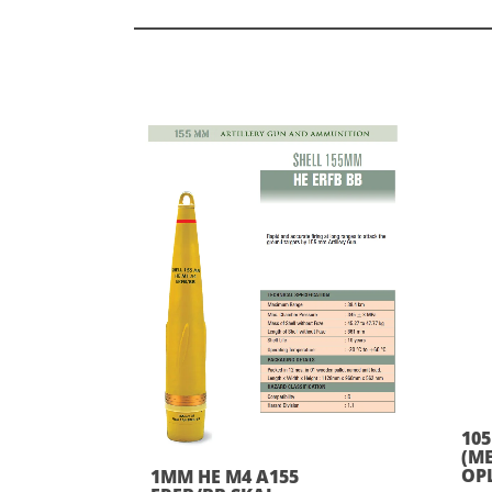
10
(M
OP
1MM HE M4 A155