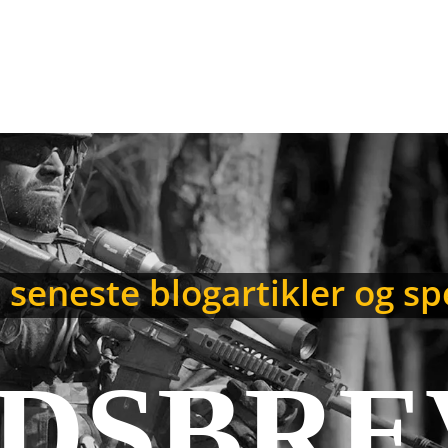
seneste blogartikler og spe
DSBRE