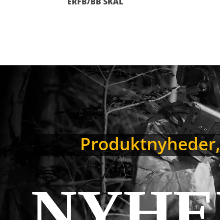
ERFB/BB SKAL
Produktnyheder, 
NYHE