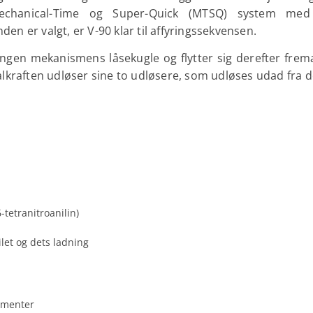
Mechanical-Time og Super-Quick (MTSQ) system med i
nden er valgt, er V-90 klar til affyringssekvensen.
sningen mekanismens låsekugle og flytter sig derefter fre
lkraften udløser sine to udløsere, som udløses udad fra d
-tetranitroanilin)
let og dets ladning
lementer