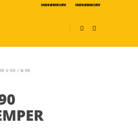
INDKØBSKURV
INDKØBSKURV
 V-90 / B-90
-90
ÆMPER