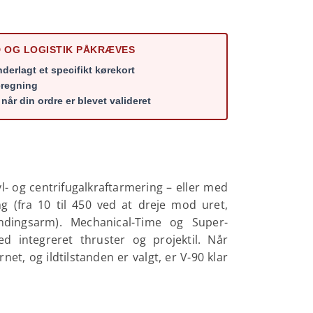
ED OG LOGISTIK PÅKRÆVES
underlagt et specifikt kørekort
eregning
når din ordre er blevet valideret
l- og centrifugalkraftarmering – eller med
ing (fra 10 til 450 ved at dreje mod uret,
ændingsarm). Mechanical-Time og Super-
 integreret thruster og projektil. Når
net, og ildtilstanden er valgt, er V-90 klar