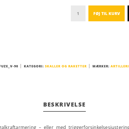
Antal
FØJ TIL KURV
FUZE_V-90
KATEGORI:
SKALLER OG RAKETTER
MÆRKER:
ARTILLERI
BESKRIVELSE
alkraftarmering – eller med triggerforsinkelsesjusteri