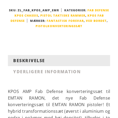
SKU:
ZL_FAB_KPOS_AMP_EMR
KATEGORIER:
FAB DEFENSE
KPOS CHASSIS
,
PISTOL TAKTISKE RAMMER
,
KPOS FAB
DEFENSE
MÆRKER:
FANTASTISK FORSVAR
,
VED BORDET
,
PISTOLKONVERTERINGSSÆT
BESKRIVELSE
YDERLIGERE INFORMATION
KPOS AMP Fab Defense konverteringssæt til
EMTAN RAMON, det nye Fab Defense
konverteringssæt til EMTAN RAMON pistoler! Et
hybrid transformationssæt (øverst i aluminium og
nedre i polymer med høj densitet), tilbydes i to