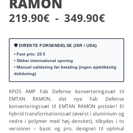
RAMON
Prisi
219.90
€
-
349.90
€
219.
€
🛡️ DIREKTE FORSENDELSE (ISR / USA)
• Fast pris: 25 €
til
• Sikker international sporing
• Manuel validering før betaling (ingen øjeblikkelig
349.
debitering)
€
KPOS AMP Fab Defense konverteringssæt til
EMTAN RAMON, det nye Fab Defense
konverteringssæt til EMTAN RAMON pistoler! Et
hybrid transformationssæt (øverst i aluminium og
nedre i polymer med høj densitet), tilbydes i to
versioner – basic og pro, designet til optimal