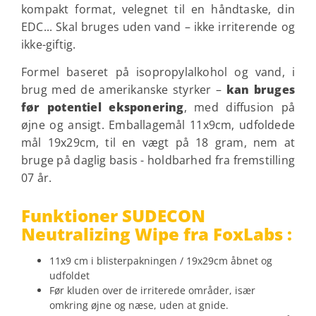
kompakt format, velegnet til en håndtaske, din
EDC... Skal bruges uden vand – ikke irriterende og
ikke-giftig.
Formel baseret på isopropylalkohol og vand, i
brug med de amerikanske styrker –
kan bruges
før potentiel eksponering
, med diffusion på
øjne og ansigt. Emballagemål 11x9cm, udfoldede
mål 19x29cm, til en vægt på 18 gram, nem at
bruge på daglig basis - holdbarhed fra fremstilling
07 år.
Funktioner SUDECON
Neutralizing Wipe fra
FoxLabs
:
11x9 cm i blisterpakningen /
19x29cm
åbnet og
udfoldet
Før kluden over de irriterede områder, især
omkring øjne og næse, uden at gnide.