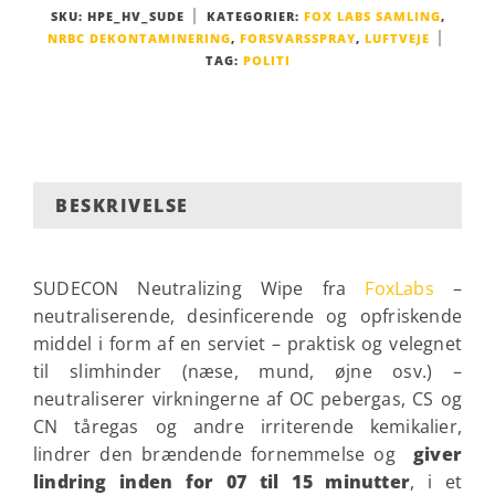
SKU:
HPE_HV_SUDE
KATEGORIER:
FOX LABS SAMLING
,
NRBC DEKONTAMINERING
,
FORSVARSSPRAY
,
LUFTVEJE
TAG:
POLITI
BESKRIVELSE
SUDECON Neutralizing Wipe fra
FoxLabs
–
neutraliserende, desinficerende og opfriskende
middel i form af en serviet – praktisk og velegnet
til slimhinder (næse, mund, øjne osv.) –
neutraliserer virkningerne af OC pebergas, CS og
CN tåregas og andre irriterende kemikalier,
lindrer den brændende fornemmelse og
giver
lindring inden for 07 til 15 minutter
, i et