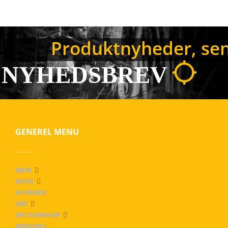
Produktnyheder, sene
NYHEDSBREV
GENEREL MENU
HJEM
BUTIK
AF VÅBEN
URE
OPLYSNINGER
ARES MILI