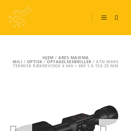
HJEM
/
ARES MAXIMA
MILI
/
OPTISK
/
OPTAGELSESBRILLER
/ ATN MARS
TERMISK RÆKKEVIDDE 4 640 × 480 1.5-15X 25 MM