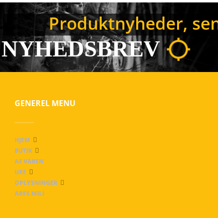
Produktnyheder, sene
NYHEDSBREV
GENEREL MENU
HJEM
BUTIK
AF VÅBEN
URE
OPLYSNINGER
ARES MILI