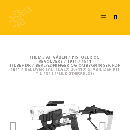
HJEM
/
AF VÅBEN
/
PISTOLER OG
REVOLVERE
/
1911
/
1911
TILBEHØR
/
BEKLÆDNINGER OG OMBYGNINGER FOR
1911
/ RECOVER TACTICAL® 20/11® STABILIZER KIT
TIL 1911 (FULD STØRRELSE)