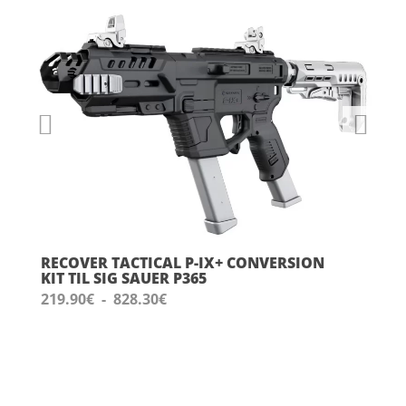
RECOVER TACTICAL P-IX+ CONVERSION
KIT TIL SIG SAUER P365
Prisinterval:
219.90
€
-
828.30
€
219.90
€
til
828.30
€