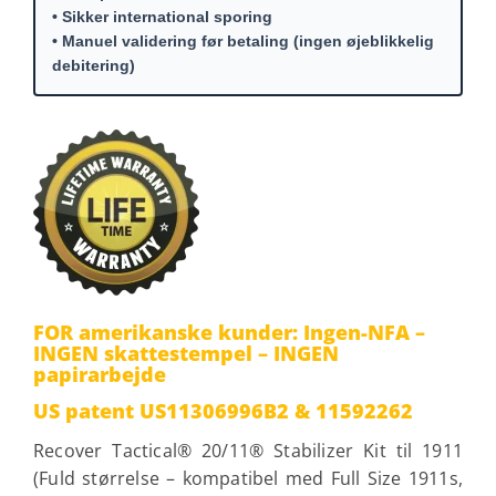
til
• Sikker international sporing
• Manuel validering før betaling (ingen øjeblikkelig
709.
debitering)
€
FOR amerikanske kunder: Ingen-NFA –
INGEN skattestempel – INGEN
papirarbejde
US patent US11306996B2 & 11592262
Recover Tactical® 20/11® Stabilizer Kit til 1911
(Fuld størrelse – kompatibel med Full Size 1911s,