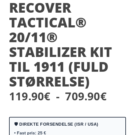
RECOVER
TACTICAL®
20/11®
STABILIZER KIT
TIL 1911 (FULD
STØRRELSE)
Prisi
119.90
€
-
709.90
€
119.
€
🛡️ DIREKTE FORSENDELSE (ISR / USA)
• Fast pris: 25 €